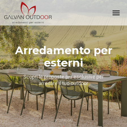
Arredamento per
esterni
Scopri le proposte più esclusive per
arredare il tuo outdoor
SCORRI GIÙ