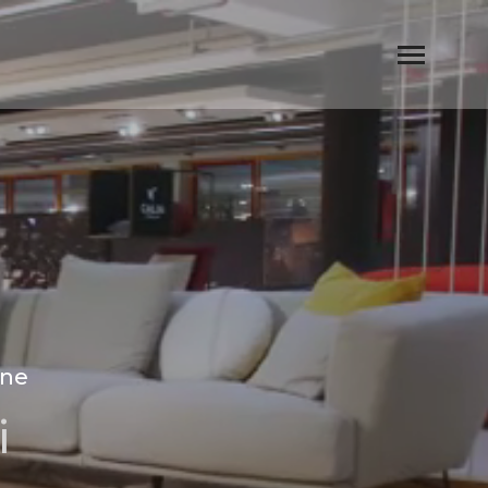
one
i