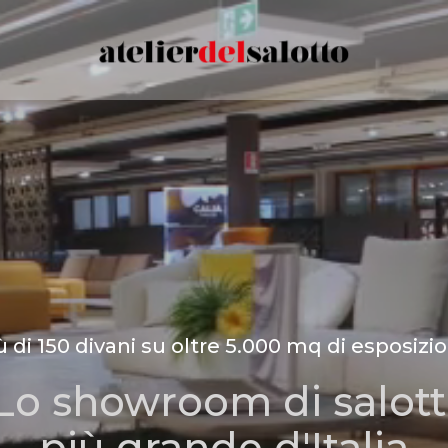
ù di 150 divani su oltre 5.000 mq di esposizi
Lo showroom di salott
più grande d'Italia