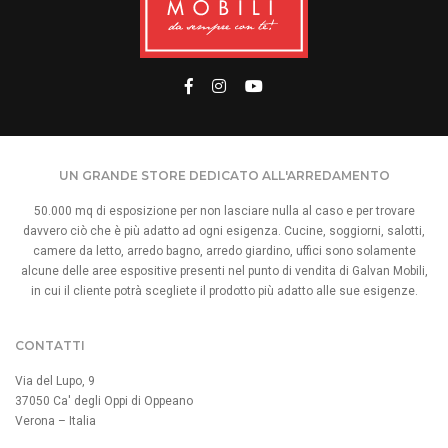
UN GRANDE STORE DEDICATO ALL'ARREDAMENTO
50.000 mq di esposizione per non lasciare nulla al caso e per trovare
davvero ciò che è più adatto ad ogni esigenza. Cucine, soggiorni, salotti,
camere da letto, arredo bagno, arredo giardino, uffici sono solamente
alcune delle aree espositive presenti nel punto di vendita di Galvan Mobili,
in cui il cliente potrà scegliete il prodotto più adatto alle sue esigenze.
CONTATTI
Via del Lupo, 9
37050 Ca' degli Oppi di Oppeano
Verona – Italia